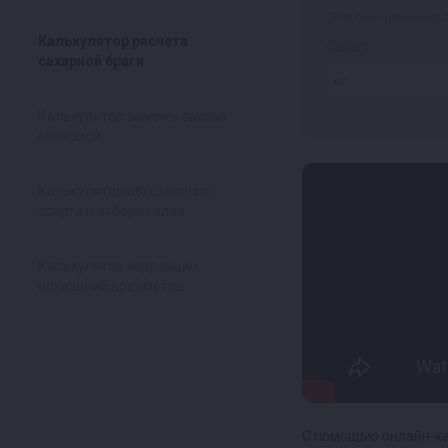
Это соотношение са
Калькулятор расчета
Сахар:
сахарной браги
Калькулятор замены сахара
глюкозой
Калькулятор абсолютного
спирта и отбора голов
Калькулятор коррекции
показаний ареометра
С помощью онлайн-ка