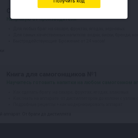
Спиртовые дрожжи
Напрямую от производителя
Для любых браг: на сахаре, фруктах, ягодах, зерновых
Для самых качественных напитков: водки, виски, бренди, ко
Быстродействующие. Брожение от 24 часов!
Книга для самогонщиков №1
Научитесь готовить напитки на любом самогонном ап
Как сделать брагу: на сахаре, фруктах, ягодах, злаковых
Как гнать на аппарате: от дистилляторов до колонн с узлом
Подробные рецепты + как модернизировать аппарат