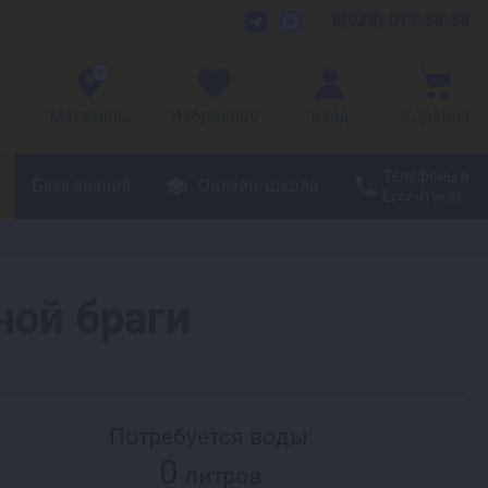
8(928) 013-38-38
1
Магазины
Избранное
Вход
Корзина
Телефоны в
База знаний
Онлайн-школа
Ессентуках
ной браги
Потребуется воды:
0
литров