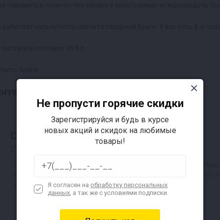
ва параметра: количество сахара в килограммах и гидромодуль (с
работает калькулятор расчёта сахарной браги. У вас есть 8 кг сах
 раствора составил 36,8 л.
пость браги.
нтересовать:
Не пропусти горячие скидки
Зарегистрируйся и будь в курсе
новых акций и скидок на любимые
Самогонные аппараты
товары!
Самая низкая цена от производителя
Любые типы: дистилляторы, колонны с узлом отбора по пару
Дополнительное оборудование и ингредиенты для любых н
Онлайн-курс по самогоноварению в подарок!
Я согласен на
обработку персональных
данных
, а так же с условиями подписки.