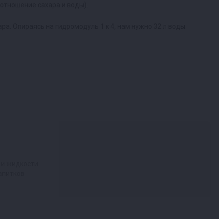
оотношение сахара и воды).
ара. Опираясь на гидромодуль 1 к 4, нам нужно 32 л воды.
 и жидкости
апитков