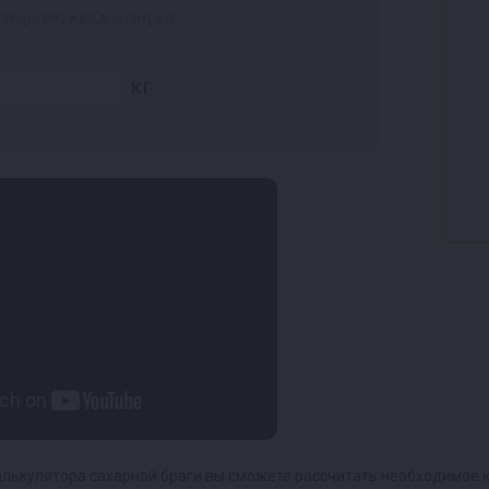
хара (кг) и воды (литры).
кг
лькулятора сахарной браги вы сможете рассчитать необходимое к