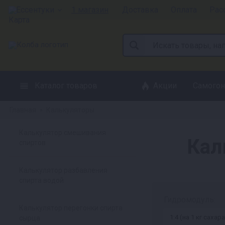
Ессентуки
1 магазин
Доставка
Оплата
Рас
Каталог товаров
Акции
Самогон
Главная
Калькуляторы
»
Калькулятор смешивания
Кал
спиртов
Калькулятор разбавления
спирта водой
Гидромодуль:
Калькулятор перегонки спирта
сырца