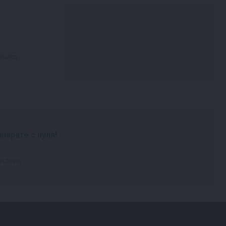
ньяка
парате с нуля!
 отбора