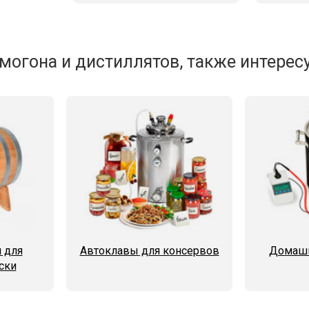
могона и дистиллятов, также интересу
 для
Автоклавы для консервов
Домашн
ски