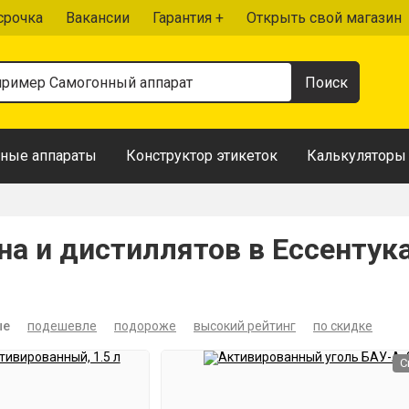
срочка
Вакансии
Гарантия +
Открыть свой магазин
ные аппараты
Конструктор этикеток
Калькуляторы
на и дистиллятов в Ессентук
ые
подешевле
подороже
высокий рейтинг
по скидке
С