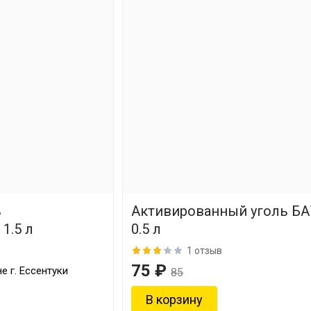
ь
Активированный уголь БА
1.5 л
0.5 л
1 отзыв
75 ₽
е г. Ессентуки
85