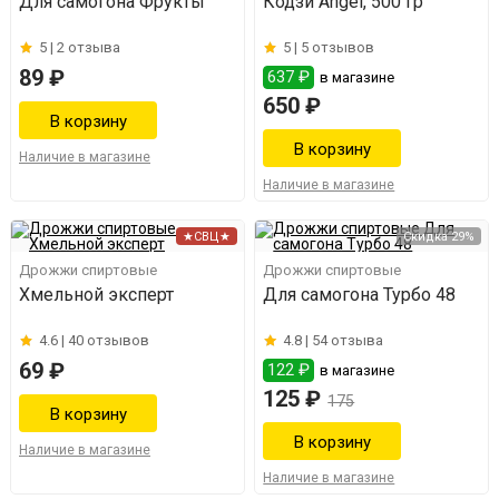
Для самогона Фрукты
Кодзи Angel, 500 гр
5 |
2 отзыва
5 |
5 отзывов
89 ₽
637 ₽
в магазине
650 ₽
Наличие в магазине
Наличие в магазине
★СВЦ★
Скидка 29%
Дрожжи спиртовые
Дрожжи спиртовые
Хмельной эксперт
Для самогона Турбо 48
4.6 |
40 отзывов
4.8 |
54 отзыва
69 ₽
122 ₽
в магазине
125 ₽
175
Наличие в магазине
Наличие в магазине