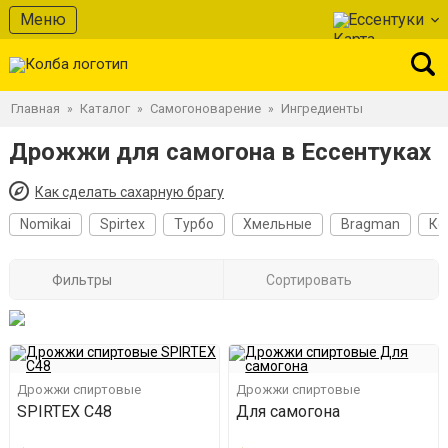
Меню
Ессентуки
Главная
Каталог
Самогоноварение
Ингредиенты
»
»
»
Дрожжи для самогона в Ессентуках
Как сделать сахарную брагу
Nomikai
Spirtex
Турбо
Хмельные
Bragman
Ко
Фильтры
Сортировать
Дрожжи спиртовые
Дрожжи спиртовые
SPIRTEX C48
Для самогона