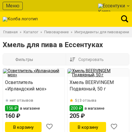
Меню
Ессентуки
Главная
Каталог
Пивоварение
Ингредиенты для пивоварения
»
»
»
Хмель для пива в Ессентуках
Фильтры
Сортировать
Осветлитель
Хмель BEERVINGEM
«Ирландский мох»
Подвязный, 50 г
нет отзывов
5 |
3 отзыва
156 ₽
200 ₽
в магазине
в магазине
160 ₽
205 ₽