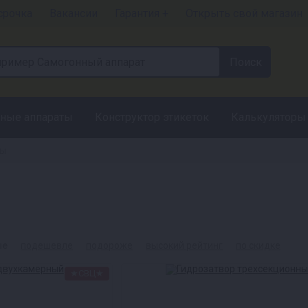
срочка
Вакансии
Гарантия +
Открыть свой магазин
ные аппараты
Конструктор этикеток
Калькуляторы
ры
ые
подешевле
подороже
высокий рейтинг
по скидке
★СВЦ★