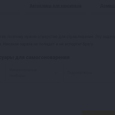
Автоклавы для консервов
Домашн
аз, поэтому нужно отверстие для стравливания. Эту зада
Никакая зараза не попадёт и не испортит брагу.
ссуары для самогоноварения
Измерительные
Гидрозатворы
приборы