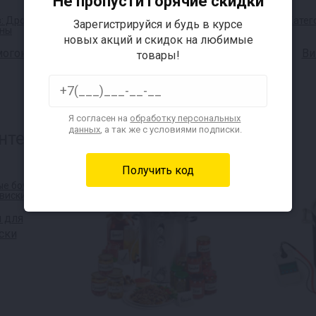
Не пропусти горячие скидки
Зарегистрируйся и будь в курсе
новых акций и скидок на любимые
могоны
Дрожжи для пива
Ви
товары!
Я согласен на
обработку персональных
данных
, а так же с условиями подписки.
нтересуется:
 для
ски