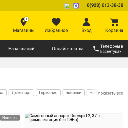
8(928) 013-38-38
1
Магазины
Избранное
Вход
Корзина
Телефоны в
База знаний
Онлайн-школа
Ессентуках
ра
Домспирт
Германия
новинки
На 1,5 дюйма
показать все
е
Из стали AISI 304
Толщина дна 5 мм
Новинка