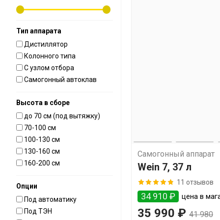
Тип аппарата
Дистиллятор
Колонного типа
С узлом отбора
Самогонный автоклав
Высота в сборе
до 70 см (под вытяжку)
70-100 см
100-130 см
130-160 см
Самогонный аппарат
160-200 см
Wein 7, 37 л
11 отзывов
Опции
34 910 ₽
цена в мага
Под автоматику
35 990 ₽
Под ТЭН
41 980