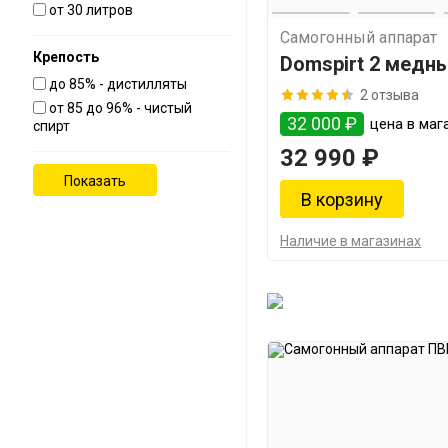
от 30 литров
Самогонный аппарат
Крепость
Domspirt 2 медны
до 85% - дистилляты
2 отзыва
от 85 до 96% - чистый
32 000 ₽
цена в мага
спирт
32 990 ₽
Наличие в магазинах