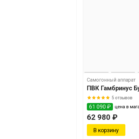
Самогонный аппарат
ПВК Гамбринус Б
5 отзывов
61 090 ₽
цена в мага
62 980 ₽