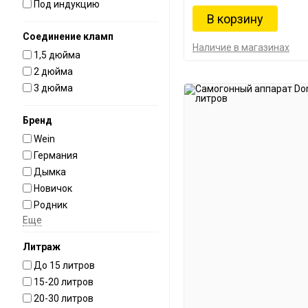
Под индукцию
Соединение кламп
Наличие в магазинах
1,5 дюйма
2 дюйма
3 дюйма
Бренд
Wein
Германия
Дымка
Новичок
Родник
Еще
Литраж
До 15 литров
15-20 литров
20-30 литров