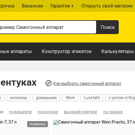
срочка
Вакансии
Гарантия +
Открыть свой магазин
ные аппараты
Конструктор этикеток
Калькуляторы
сентуках
Как выбрать самогонный аппарат
е
колонны
домашние
Wein
Luxstahl
с узлом отбо
ров
20 литров
30 литров
Проточные
Автоматически
ые
подешевле
подороже
высокий рейтинг
по скидке
Новинка