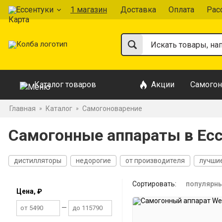
Ессентуки
1 магазин
Доставка
Оплата
Рас
Каталог товаров
Акции
Самогон
Главная
Каталог
Самогоноварение
»
»
Самогонные аппараты в Ес
дистилляторы
недорогие
от производителя
лучши
На 2 дюйма
На 3 дюйма
Двойной перегонки
37 лит
Сортировать:
популярн
Цена, ₽
—