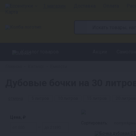
Ессентуки
1 магазин
Доставка
Оплата
Рас
Каталог товаров
Акции
Самогон
Главная
Каталог
Емкости
»
»
Дубовые бочки на 30 литров
отмена
5 литров
10 литров
15 литров
20 литров
Цена, ₽
Сортировать:
популярн
—