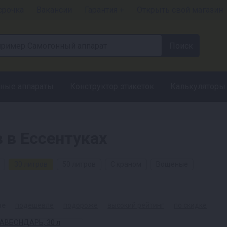
срочка
Вакансии
Гарантия +
Открыть свой магазин
ные аппараты
Конструктор этикеток
Калькуляторы
 в Ессентуках
30 литров
50 литров
С краном
Вощеные
ые
подешевле
подороже
высокий рейтинг
по скидке