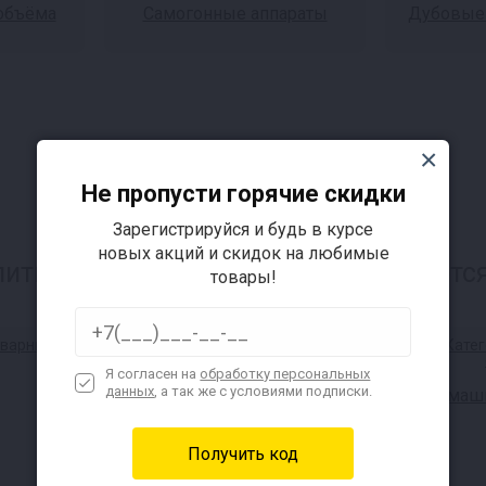
 объёма
Самогонные аппараты
Дубовые 
Не пропусти горячие скидки
Зарегистрируйся и будь в курсе
новых акций и скидок на любимые
итков и самогона, также интересуется
товары!
Я согласен на
обработку персональных
данных
, а так же с условиями подписки.
Домашн