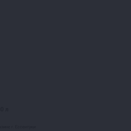
0 л
зине г. Ессентуки