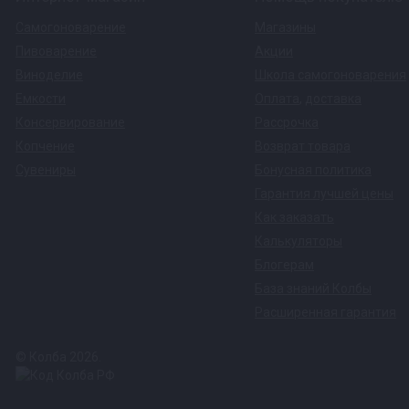
Самогоноварение
Магазины
Пивоварение
Акции
Виноделие
Школа самогоноварения
Емкости
Оплата
,
доставка
Консервирование
Рассрочка
Копчение
Возврат товара
Сувениры
Бонусная политика
Гарантия лучшей цены
Как заказать
Калькуляторы
Блогерам
База знаний Колбы
Расширенная гарантия
© Колба 2026.