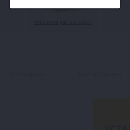
Автоклавы для консервов
Пробки и крышки
Емкости для брожения