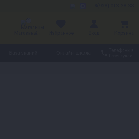
8(928) 013-38-38
1
Магазины
Избранное
Вход
Корзина
Телефоны в
База знаний
Онлайн-школа
Ессентуках