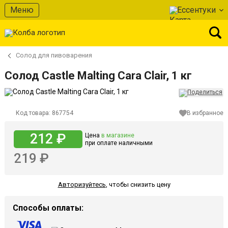
Меню
Ессентуки
Солод для пивоварения
Солод Castle Malting Cara Clair, 1 кг
Код товара:
867754
В избранное
212 ₽
Цена
в магазине
при оплате наличными
219 ₽
Авторизуйтесь
,
чтобы снизить цену
Способы оплаты: