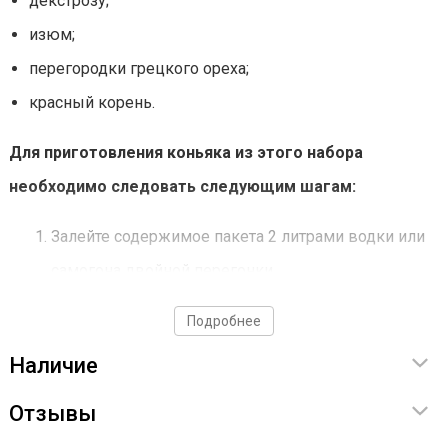
декстрозу;
изюм;
перегородки грецкого ореха;
красный корень.
Для приготовления коньяка из этого набора
необходимо следовать следующим шагам:
Залейте содержимое пакета 2 литрами водки или
самогона двойной перегонки.
Оставьте настаиваться в течение 10-14 дней.
Подробнее
Отфильтруйте полученную смесь.
Наличие
Дайте ей отдохнуть в течение 7 дней.
Отзывы