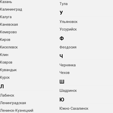
Казань
Тула
Калининград
У
Калуга
Ульяновск
Каневская
Уссурийск
Кемерово
Ф
Киров
Киселевск
Феодосия
Клин
Ч
Ковров
Чернянка
Кувандык
Чехов
Курск
Ш
Л
Шадринск
Лабинск
Ю
Ленинградская
Южно-Сахалинск
Ленинск-Кузнецкий