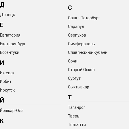
Д
С
Донецк
Санкт-Петербург
Е
Сарапул
Евпатория
Серпухов
Екатеринбург
Симферополь
Ессентуки
Славянск-на-Кубани
Сочи
И
Старый Оскол
Ижевск
Сургут
Ирбит
Сыктывкар
Иркутск
Т
Й
Таганрог
Йошкар-Ола
Тверь
К
Тольятти