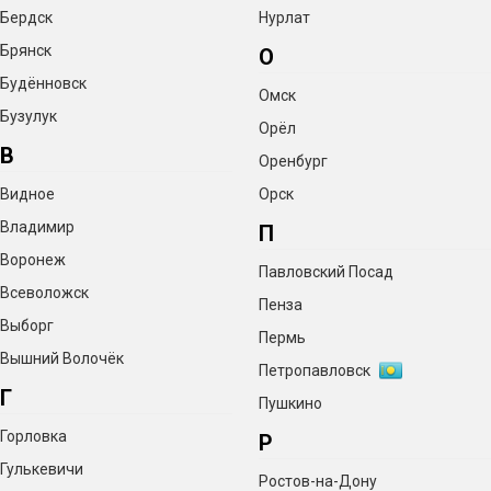
Бердск
Нурлат
Брянск
О
Будённовск
Омск
Бузулук
Орёл
В
Оренбург
Видное
Орск
Владимир
П
Воронеж
Павловский Посад
Всеволожск
Пенза
Выборг
Пермь
Вышний Волочёк
Петропавловск
Г
Пушкино
Горловка
Р
Гулькевичи
Ростов-на-Дону