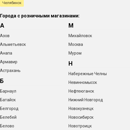
Челябинск
Города с розничными магазинами:
А
М
Азов
Михайловск
Альметьевск
Москва
Анапа
Муром
Армавир
Н
Астрахань
Набережные Челны
Б
Невинномысск
Барнаул
Нефтеюганск
Батайск
Нижний Новгород
Белгород
Новокузнецк
Белебей
Новосибирск
Белово
Новотроицк