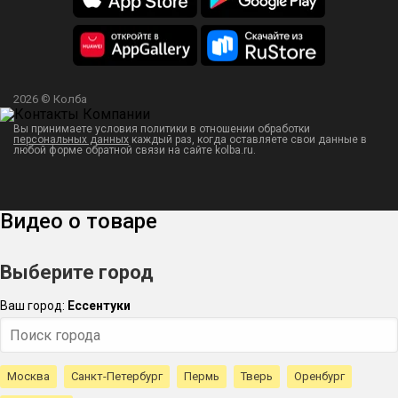
2026 © Колба
Вы принимаете условия политики в отношении обработки
персональных данных
каждый раз, когда оставляете свои данные в
любой форме обратной связи на сайте kolba.ru.
Видео о товаре
Выберите город
Ваш город:
Ессентуки
Москва
Санкт-Петербург
Пермь
Тверь
Оренбург